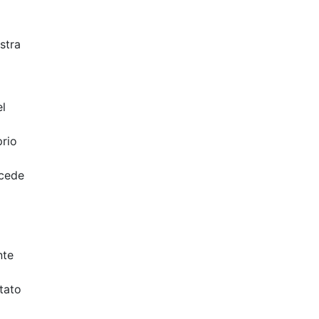
stra
el
prio
ccede
nte
tato