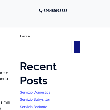
+393481693838
Cerca
Cerca
Recent
are e
Posts
uando
Servizio Domestica
Servizio Babysitter
simili
Servizio Badante
h