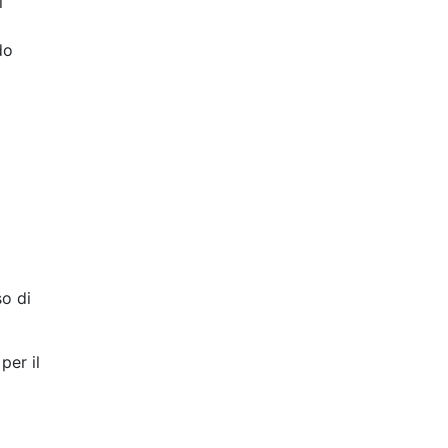
l
do
so di
per il