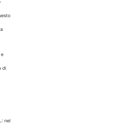
e
questo
la
 e
à di
L: nel