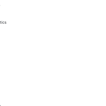
e
tics